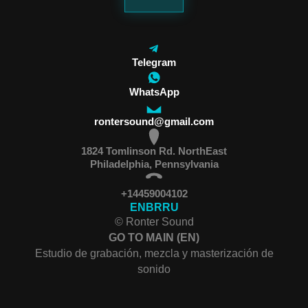
Telegram
WhatsApp
rontersound@gmail.com
1824 Tomlinson Rd. NorthEast
Philadelphia, Pennsylvania
+14459004102
EN
BR
RU
© Ronter Sound
GO TO MAIN (EN)
Estudio de grabación, mezcla y masterización de
sonido