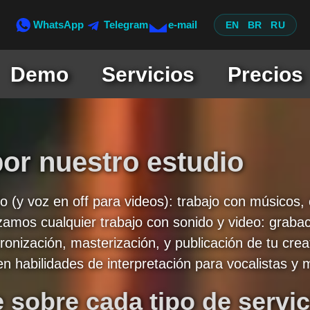
WhatsApp
Telegram
e-mail
EN
BR
RU
Demo
Servicios
Precios
por nuestro estudio
 (y voz en off para videos): trabajo con músicos, 
zamos cualquier trabajo con sonido y video: grabac
onización, masterización, y publicación de tu creat
 habilidades de interpretación para vocalistas y 
 sobre cada tipo de servic