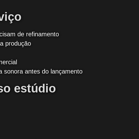
viço
ecisam de refinamento
da produção
ercial
ia sonora antes do lançamento
so estúdio