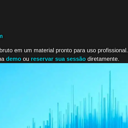
m
 bruto em um material pronto para uso profissiona
 na
demo
ou
reservar sua sessão
diretamente.