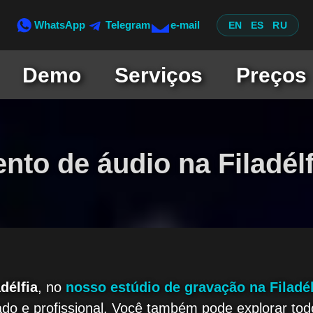
WhatsApp
Telegram
e-mail
EN
ES
RU
Demo
Serviços
Preços
to de áudio na Filadélf
délfia
, no
nosso estúdio de gravação na Filadél
brado e profissional. Você também pode explorar to