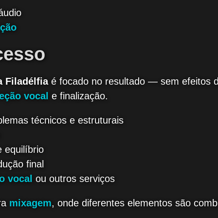
áudio
ação
cesso
Filadélfia
é focado no resultado — sem efeitos d
eção vocal
e finalização.
blemas técnicos e estruturais
equilíbrio
ução final
o vocal
ou outros serviços
ara
mixagem
, onde diferentes elementos são combi