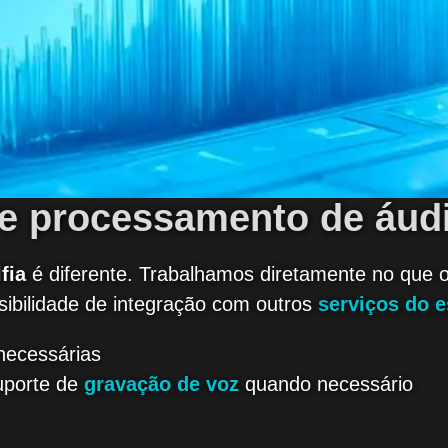
o e processamento de áud
fia
é diferente. Trabalhamos diretamente no que o
ssibilidade de integração com outros
serviços do e
necessárias
uporte de
gravação de voz
quando necessário