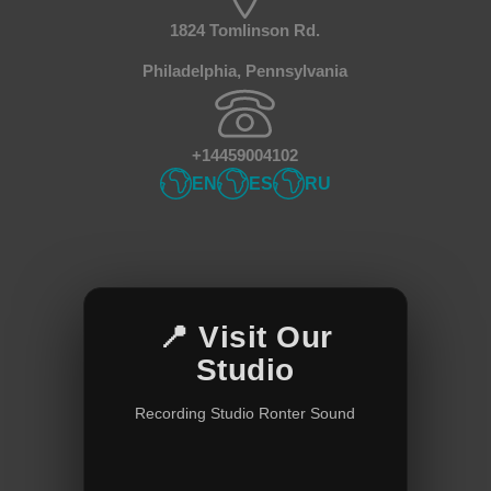
1824 Tomlinson Rd.
Philadelphia, Pennsylvania
+14459004102
EN
ES
RU
📍 Visit Our
Studio
Recording Studio Ronter Sound